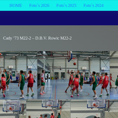
HOME
Foto`s 2026
Foto`s 2025
Foto`s 2024
Cady ’73 M22-2 – D.B.V. Rowic M22-2