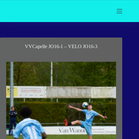
Ga
naar
de
inhoud
VVCapelle JO16-1 – VELO JO16-3